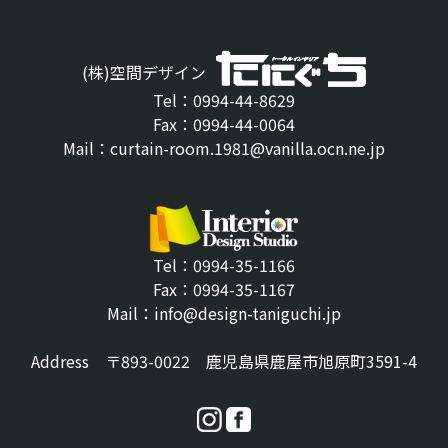
(株)空間デザイン
Tel：0994-44-8629
Fax：0994-44-0064
Mail：curtain-room.1981@vanilla.ocn.ne.jp
Tel：0994-35-1166
Fax：0994-35-1167
Mail：info@design-taniguchi.jp
Address 〒893-0022 鹿児島県鹿屋市旭原町3591-4