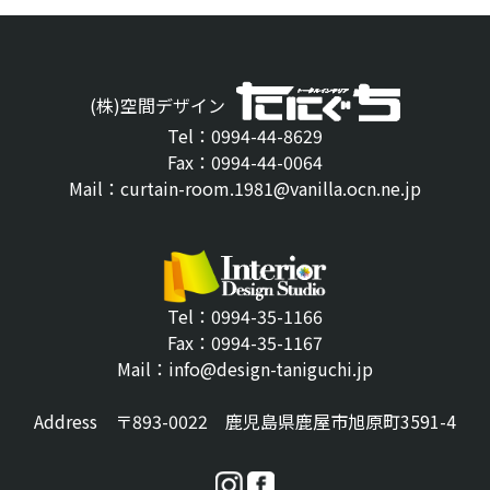
(株)空間デザイン
Tel：0994-44-8629
Fax：0994-44-0064
Mail：curtain-room.1981@vanilla.ocn.ne.jp
Tel：0994-35-1166
Fax：0994-35-1167
Mail：info@design-taniguchi.jp
Address 〒893-0022 鹿児島県鹿屋市旭原町3591-4