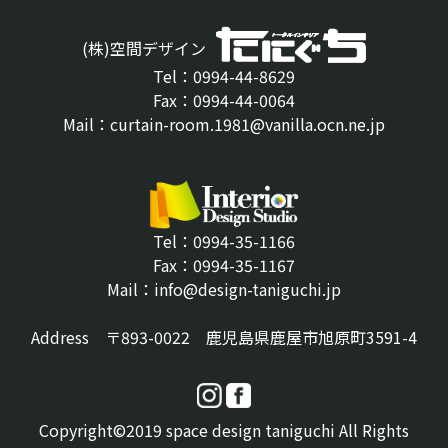
(株)空間デザイン
Tel：0994-44-8629
Fax：0994-44-0064
Mail：curtain-room.1981@vanilla.ocn.ne.jp
Tel：0994-35-1166
Fax：0994-35-1167
Mail：info@design-taniguchi.jp
Address 〒893-0022 鹿児島県鹿屋市旭原町3591-4
Copyright©2019 space design taniguchi All Rights