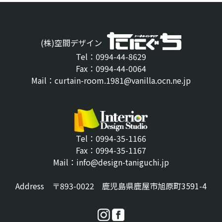
(株)空間デザイン
Tel：0994-44-8629
Fax：0994-44-0064
Mail：curtain-room.1981@vanilla.ocn.ne.jp
Tel：0994-35-1166
Fax：0994-35-1167
Mail：info@design-taniguchi.jp
Address 〒893-0022 鹿児島県鹿屋市旭原町3591-4